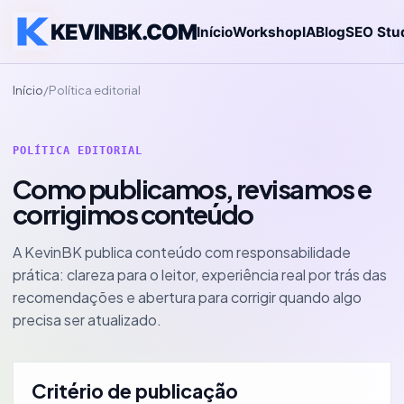
KEVINBK.COM
Início
Workshop
IA
Blog
SEO Stu
Início
/
Política editorial
POLÍTICA EDITORIAL
Como publicamos, revisamos e
corrigimos conteúdo
A KevinBK publica conteúdo com responsabilidade
prática: clareza para o leitor, experiência real por trás das
recomendações e abertura para corrigir quando algo
precisa ser atualizado.
Critério de publicação